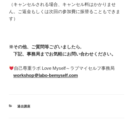
（キャンセルされる場合、キャンセル料はかかりませ
ん。ご返金もしくは次回の参加費に振替ることもできま
す）
※その他、ご質問等ございましたら,
下記、事務局までお気軽にお問い合わせください。
自己尊重ラボ Love Myself～ラブマイセルフ事務局
workshop＠labo-bemyself.com
カ
過去講座
テ
ゴ
リ
ー