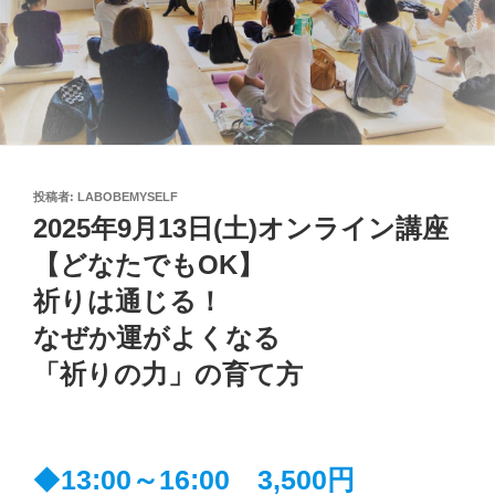
投
投稿者:
LABOBEMYSELF
稿
2025年9月13日(土)オンライン講座
日:
【どなたでもOK】
祈りは通じる！
なぜか運がよくなる
「祈りの力」の育て方
◆
13:00～16:00 3,500円