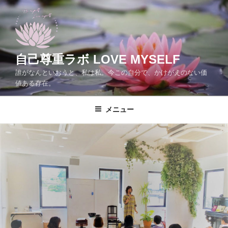
コ
ン
テ
ン
ツ
自己尊重ラボ LOVE MYSELF
へ
誰がなんといおうと、私は私。今この自分で、かけがえのない価
ス
値ある存在。
キ
ッ
メニュー
プ