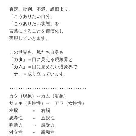
否定、批判、不満、愚痴より、
「こうありたい自分」
「こうありたい状態」を
言葉にすることを習慣化し
実現していきます。
この世界も、私たち自身も
「カタ」
＝目に見える現象界と
「カム」
＝目に見えない潜象界で
「ナ」
＝成り立っています。
‥‥‥‥‥‥‥‥‥‥‥‥‥‥‥‥‥
カタ（現象）⇔カム（潜象）
サヌキ（男性性）⇔ アワ（女性性）
左脳 ⇔ 右脳
思考性 ⇔ 直観性
判断力 ⇔ 感受力
対立性 ⇔ 親和性