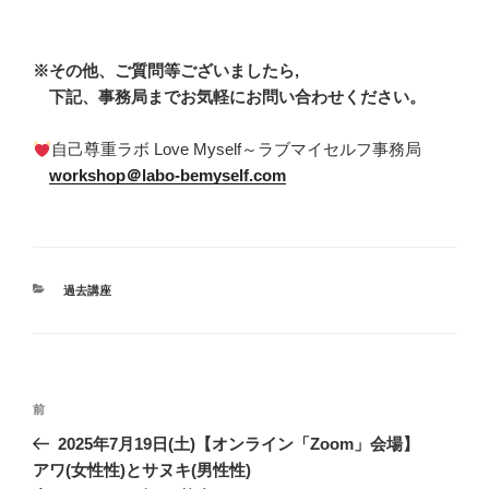
※その他、ご質問等ございましたら,
下記、事務局までお気軽にお問い合わせください。
自己尊重ラボ Love Myself～ラブマイセルフ事務局
workshop＠labo-bemyself.com
カ
過去講座
テ
ゴ
リ
ー
投
前
前
稿
の
2025年7月19日(土)【オンライン「Zoom」会場】
ナ
投
アワ(女性性)とサヌキ(男性性)
ビ