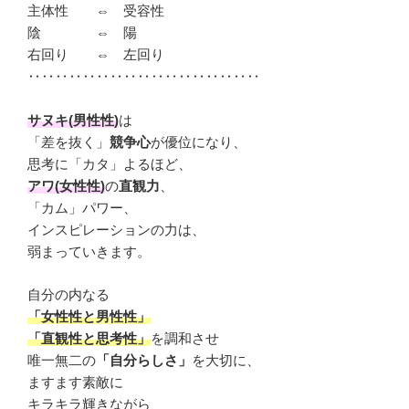
主体性 ⇔ 受容性
陰 ⇔ 陽
右回り ⇔ 左回り
‥‥‥‥‥‥‥‥‥‥‥‥‥‥‥‥‥
サヌキ(男性性)
は
「差を抜く」
競争心
が優位になり、
思考に「カタ」よるほど、
アワ(女性性)
の
直観力
、
「カム」パワー、
インスピレーションの力は、
弱まっていきます。
自分の内なる
「女性性と男性性」
「直観性と思考性」
を調和させ
唯一無二の
「自分らしさ」
を大切に、
ますます素敵に
キラキラ輝きながら