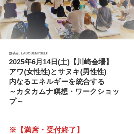
投
投稿者:
LABOBEMYSELF
稿
2025年6月14日(土)【川崎会場】
日:
アワ(女性性)とサヌキ(男性性)
内なるエネルギーを統合する
～カタカムナ瞑想・ワークショッ
プ～
※【満席・受付終了】