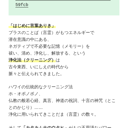
59fcb
「はじめに言葉ありき」
プラスのことば（言霊）がもつエネルギーで
潜在意識の中にある、
ネガティブで不必要な記憶（メモリー）を
祓い、清め、浄化し、解放する、という
浄化法（クリーニング）
は
古今東西、いにしえの時代から
脈々と伝えられてきました。
ハワイの伝統的なクリーニング法
ホ・オポノポノ、
仏教の般若心経、真言、神道の祝詞、十言の神咒（とこ
とのかじり）……
浄化に用いられてきことだま（言霊）の数々。
そして
「カタカムナのウタヒ」
がもつ不思議なパワー。