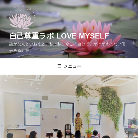
コ
ン
テ
ン
ツ
自己尊重ラボ LOVE MYSELF
へ
誰がなんといおうと、私は私。今この自分で、かけがえのない価
ス
値ある存在。
キ
ッ
メニュー
プ