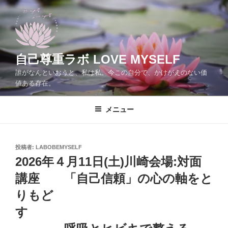
コ
ン
テ
ン
ツ
自己尊重ラボ LOVE MYSELF
へ
誰がなんといおうと、私は私。今この自分で、かけがえのない価
ス
値ある存在。
キ
ッ
メニュー
プ
投
投稿者:
LABOBEMYSELF
稿
2026年４月11日(土)川崎会場:対面
日:
講座 「自己信頼」の心の軸をと
りもど
す