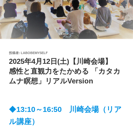
投
投稿者:
LABOBEMYSELF
稿
2025年4月12日(土)【川崎会場】
日:
感性と直観力をたかめる 「カタカ
ムナ瞑想」リアルVersion
◆
13:10～16:50 川崎会場（リア
ル講座）