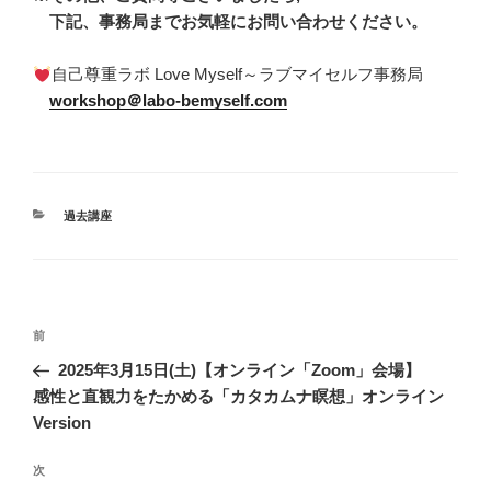
下記、事務局までお気軽にお問い合わせください。
自己尊重ラボ Love Myself～ラブマイセルフ事務局
workshop＠labo-bemyself.com
カ
過去講座
テ
ゴ
リ
ー
投
前
前
稿
の
2025年3月15日(土)【オンライン「Zoom」会場】
ナ
投
感性と直観力をたかめる「カタカムナ瞑想」オンライン
ビ
稿
Version
ゲ
次
次
ー