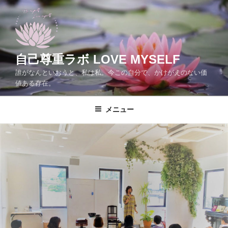
コ
ン
テ
ン
ツ
自己尊重ラボ LOVE MYSELF
へ
誰がなんといおうと、私は私。今この自分で、かけがえのない価
ス
値ある存在。
キ
ッ
メニュー
プ