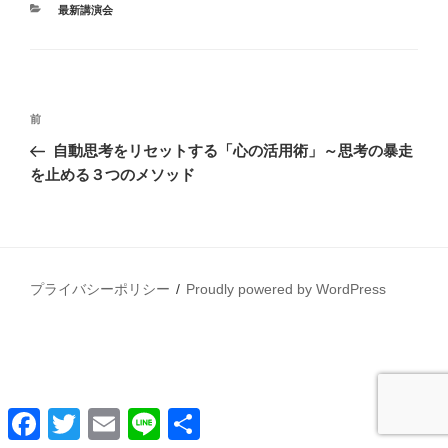
カ
最新講演会
テ
ゴ
リ
ー
投
前
前
稿
の
自動思考をリセットする「心の活用術」～思考の暴走
ナ
投
を止める３つのメソッド
ビ
稿
ゲ
ー
シ
プライバシーポリシー
Proudly powered by WordPress
ョ
ン
Facebook
Twitter
Email
Line
共
有