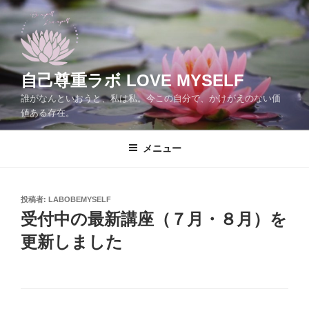
コ
ン
テ
ン
ツ
自己尊重ラボ LOVE MYSELF
へ
誰がなんといおうと、私は私。今この自分で、かけがえのない価
ス
値ある存在。
キ
ッ
メニュー
プ
投
投稿者:
LABOBEMYSELF
稿
受付中の最新講座（７月・８月）を
日:
更新しました